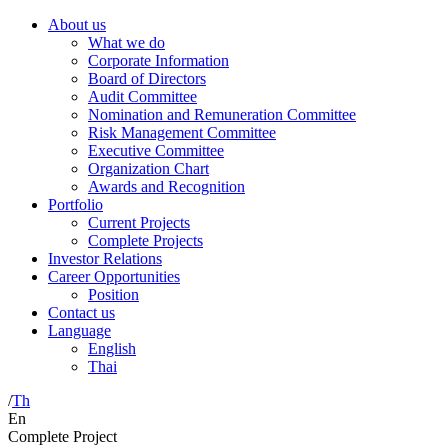
About us
What we do
Corporate Information
Board of Directors
Audit Committee
Nomination and Remuneration Committee
Risk Management Committee
Executive Committee
Organization Chart
Awards and Recognition
Portfolio
Current Projects
Complete Projects
Investor Relations
Career Opportunities
Position
Contact us
Language
English
Thai
/
Th
En
Complete Project