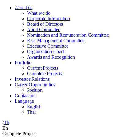
About us
What we do
Corporate Information
Board of Directors
Audit Committee
Nomination and Remuneration Committee
Risk Management Committee
Executive Committee
Organization Chart
Awards and Recognition
Portfolio
Current Projects
Complete Projects
Investor Relations
Career Opportunities
Position
Contact us
Language
English
Thai
/
Th
En
Complete Project