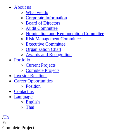
About us
What we do
Corporate Information
Board of Directors
Audit Committee
Nomination and Remuneration Committee
Risk Management Committee
Executive Committee
Organization Chart
Awards and Recognition
Portfolio
Current Projects
Complete Projects
Investor Relations
Career Opportunities
Position
Contact us
Language
English
Thai
/
Th
En
Complete Project