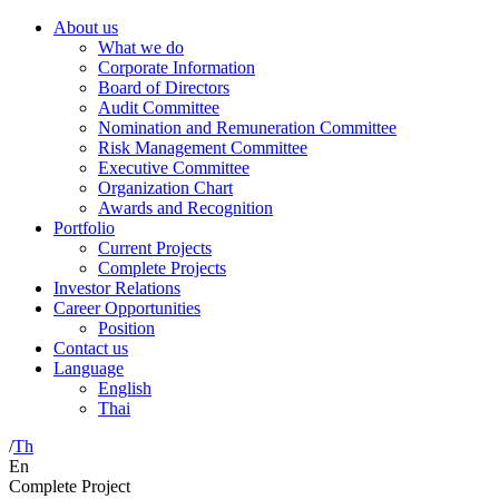
About us
What we do
Corporate Information
Board of Directors
Audit Committee
Nomination and Remuneration Committee
Risk Management Committee
Executive Committee
Organization Chart
Awards and Recognition
Portfolio
Current Projects
Complete Projects
Investor Relations
Career Opportunities
Position
Contact us
Language
English
Thai
/
Th
En
Complete Project