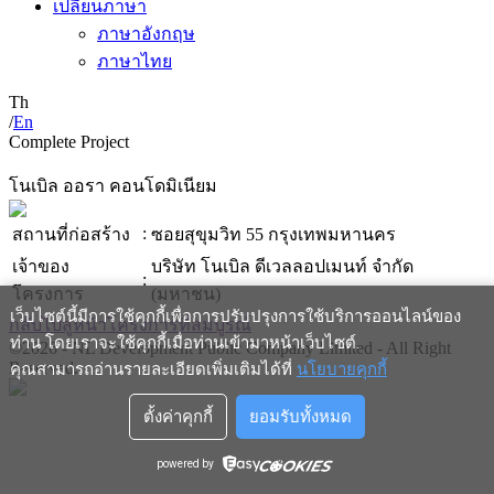
เปลี่ยนภาษา
ภาษาอังกฤษ
ภาษาไทย
Th
/
En
Complete Project
โนเบิล ออรา คอนโดมิเนียม
:
สถานที่ก่อสร้าง
ซอยสุขุมวิท 55 กรุงเทพมหานคร
เจ้าของ
บริษัท โนเบิล ดีเวลลอปเมนท์ จำกัด
:
โครงการ
(มหาชน)
เว็บไซต์นี้มีการใช้คุกกี้เพื่อการปรับปรุงการใช้บริการออนไลน์ของ
กลับไปสู่หน้าโครงการที่สมบูรณ์
ท่าน โดยเราจะใช้คุกกี้เมื่อท่านเข้ามาหน้าเว็บไซต์
.
©2026 - NL Development Public Company Limited - All Right
Reserved.
คุณสามารถอ่านรายละเอียดเพิ่มเติมได้ที่
นโยบายคุกกี้
ตั้งค่าคุกกี้
ยอมรับทั้งหมด
powered by