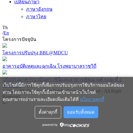
เปลี่ยนภาษา
ภาษาอังกฤษ
ภาษาไทย
Th
/
En
โครงการปัจจุบัน
โครงการปรับปรุง BBL@MDCU
อาคารอุบัติเหตุและฉุกเฉิน โรงพยาบาลราชวิถี
ปรับปรุงอาคารนวมินทราชินีและอาคารคัคณางค์ ระยะที่ 2
เว็บไซต์นี้มีการใช้คุกกี้เพื่อการปรับปรุงการใช้บริการออนไลน์ของ
Previous
1
2
Next
©2026 - NL Development Public Company Limited - All Right
ท่าน โดยเราจะใช้คุกกี้เมื่อท่านเข้ามาหน้าเว็บไซต์
.
Reserved.
คุณสามารถอ่านรายละเอียดเพิ่มเติมได้ที่
นโยบายคุกกี้
ตั้งค่าคุกกี้
ยอมรับทั้งหมด
powered by